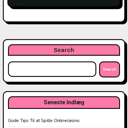
Search
Search
Seneste Indlæg
Gode Tips Til at Spille Onlinecasino