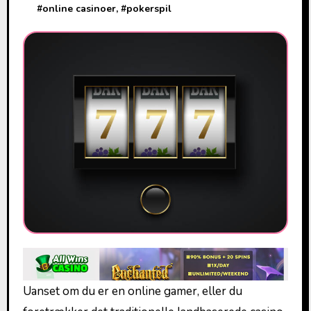
#
online casinoer
, #
pokerspil
Uanset om du er en online gamer, eller du