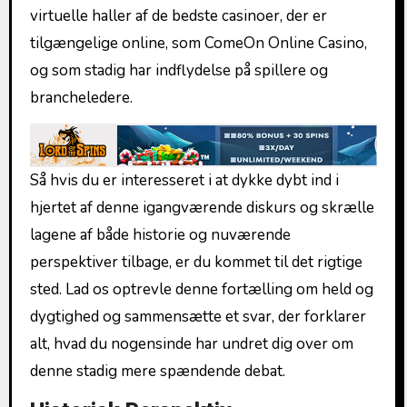
virtuelle haller af de bedste casinoer, der er
tilgængelige online, som ComeOn Online Casino,
og som stadig har indflydelse på spillere og
brancheledere.
Så hvis du er interesseret i at dykke dybt ind i
hjertet af denne igangværende diskurs og skrælle
lagene af både historie og nuværende
perspektiver tilbage, er du kommet til det rigtige
sted. Lad os optrevle denne fortælling om held og
dygtighed og sammensætte et svar, der forklarer
alt, hvad du nogensinde har undret dig over om
denne stadig mere spændende debat.