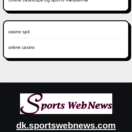
casino spil
online casino
dk.sportswebnews.com