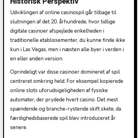
Historisk Perspektiv
Udviklingen af online casinospil går tilbage til
slutningen af det 20. århundrede, hvor tidlige
digitale casinoer afspejlede enkelheden i
traditionelle etablissementer, du kunne finde ikke
kun i Las Vegas, men i næsten alle byer i verden i
en eller anden version.
Oprindeligt var disse casinoer domineret af spil
centreret omkring held. For eksempel kopierede
online slots uforudsigeligheden af fysiske
automater, der prydede hvert casino. Det mest
spændende og branche-rystende skift skete, da
færdighedsbaserede spil blev introduceret år
senere.