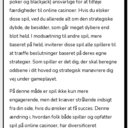
poker og blackjack) ansvarlige for at tilføje
færdigheder til online casinoer. Hvis du elsker
disse spil, ved du allerede alt om den strategiske
dybde, de besidder, som går meget dybere end
blot held. I modsætning til andre spil, mere
baseret på held, inviterer disse spil alle spillere til
at træffe beslutninger baseret på deres egne
strategier. Som spiller er det dig, der skal beregne
oddsene i dit hoved og strategisk manøvrere dig
vej under gameplayet.
På denne måde er spil ikke kun mere
engagerende, men det kræver strålende indsigt
fra din side, hvis du ønsker at få succes. Denne
ændring i, hvordan folk både spiller og opfatter
spil på online casinoer, har diversificeret