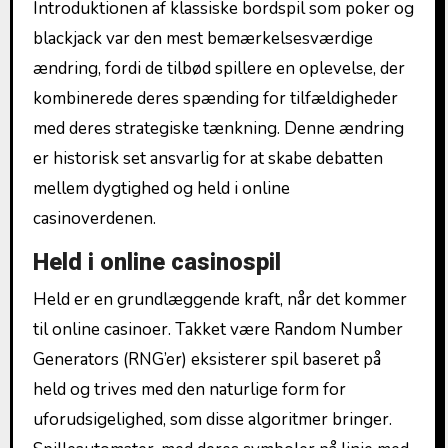
Introduktionen af klassiske bordspil som poker og
blackjack var den mest bemærkelsesværdige
ændring, fordi de tilbød spillere en oplevelse, der
kombinerede deres spænding for tilfældigheder
med deres strategiske tænkning. Denne ændring
er historisk set ansvarlig for at skabe debatten
mellem dygtighed og held i online
casinoverdenen.
Held i online casinospil
Held er en grundlæggende kraft, når det kommer
til online casinoer. Takket være Random Number
Generators (RNG’er) eksisterer spil baseret på
held og trives med den naturlige form for
uforudsigelighed, som disse algoritmer bringer.