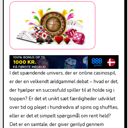
I det spændende univers, der er online casinospil,
er der en velkendt ældgammel debat – hvad er det,
der hjælper en succesfuld spiller til at holde sig i
toppen? Er det et unikt sæt færdigheder udviklet
over tid og plejet i hundredvis af spins og shuffles,
eller er det et simpelt spørgsmål om rent held?
Det er en samtale, der giver genlyd gennem