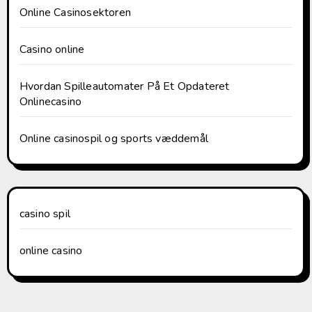
Online Casinosektoren
Casino online
Hvordan Spilleautomater På Et Opdateret
Onlinecasino
Online casinospil og sports væddemål
casino spil
online casino