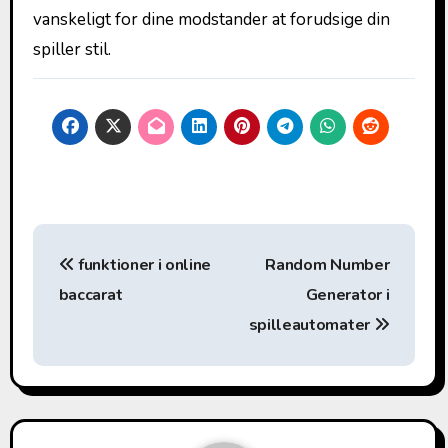
vanskeligt for dine modstander at forudsige din
spiller stil.
Post
funktioner i online
Random Number
navigation
baccarat
Generator i
spilleautomater