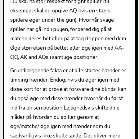
Du skal ha stor respekt for tight spiller (til
eksempel skal du opgive AQ hvis en stærk
spillere øger under the gun). Hvornår svage
spiller har gå ind i puljen, forbered dig på at
matche deres bet eller på at tag floppen med dem.
Øge størrelsen på bettet eller øge igen med AA-
QQ, AK and AQs i samtlige positioner.
Grundlæggende fakta er at alle starter hænder er
limping hænder. Endog, hvis du øger igen med
disse kort for at prøve at forsvare dine blinds, kan
du også øge med disse hænder hvornår du først
ind fra en sen position Lejlighedsvis skifte dine
måder på hvordan du spiller genom at
øge/matche/ øge igen med hænder som du
sædvanligvis ikke skulle spille. Det bliver mere