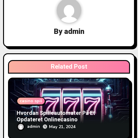
By
admin
Related Post
casino spil
Hvordan Spilleautomater På Et
Opdateret Onlinecasino
admin
May 21, 2024