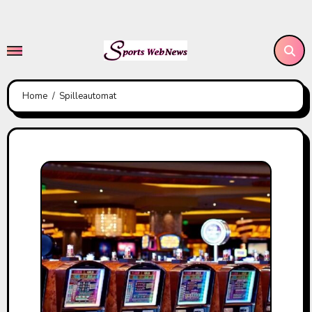
Skip
to
content
Home
Spilleautomat