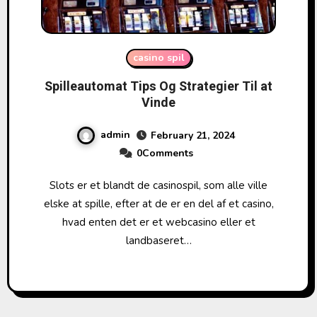
casino spil
Spilleautomat Tips Og Strategier Til at
Vinde
admin
February 21, 2024
0Comments
Slots er et blandt de casinospil, som alle ville
elske at spille, efter at de er en del af et casino,
hvad enten det er et webcasino eller et
landbaseret…