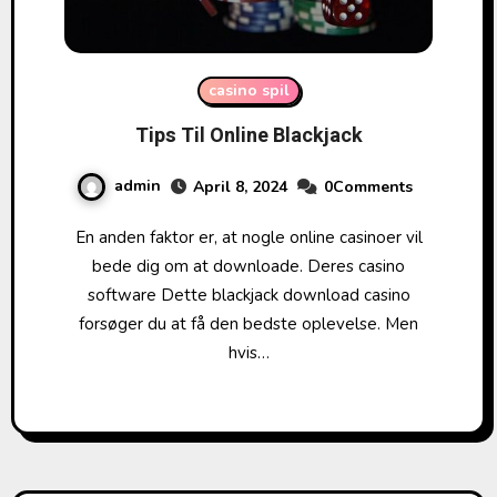
casino spil
Tips Til Online Blackjack
admin
April 8, 2024
0Comments
En anden faktor er, at nogle online casinoer vil
bede dig om at downloade. Deres casino
software Dette blackjack download casino
forsøger du at få den bedste oplevelse. Men
hvis…